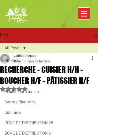
Post
All Posts
valdhuisnepubli
All Posts
15 avr.
1 min de lecture
RECHERCHE - CUISIER H/H -
Rencontre avec
BOUCHER H/F - PÂTISSIER H/F
Pâques
Noté NaN étoiles sur 5.
Producteurs locaux
Santé / Bien-être
Culinaire
ZONE DE DISTRIBUTION 28
ZONE DE DISTRIBUTION 61