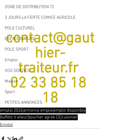
ZONE DE DISTRIBUTION 72
3 JOURS LA FERTE COMICE AGRICOLE
POLE CULTUREL
contact@gaut
ESPACE NATURE
hier-
POLE SPORT
Emploi
traiteur.fr
VOS SORTIES
02 33 85 18 
Maison
Sport
18
PETITES ANNONCES
emploi 2026
annonce emploi
emploi disponible
buffets traiteur
boucher agréé CE
cuisinier
Emploi