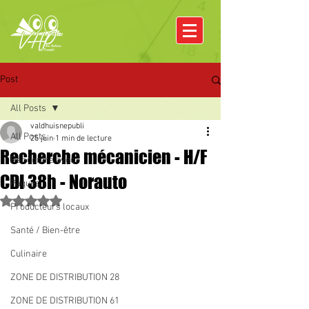
Post
All Posts
valdhuisnepubli
All Posts
25 juin
1 min de lecture
Recherche mécanicien - H/F
Rencontre avec
CDI 38h - Norauto
Pâques
Noté NaN étoiles sur 5.
Producteurs locaux
Santé / Bien-être
Culinaire
ZONE DE DISTRIBUTION 28
ZONE DE DISTRIBUTION 61