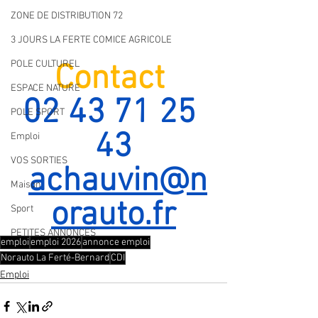
ZONE DE DISTRIBUTION 72
3 JOURS LA FERTE COMICE AGRICOLE
POLE CULTUREL
Contact 
ESPACE NATURE
02 43 71 25 
POLE SPORT
43
Emploi
VOS SORTIES
achauvin@n
Maison
orauto.fr
Sport
PETITES ANNONCES
emploi
emploi 2026
annonce emploi
Norauto La Ferté-Bernard
CDI
Emploi