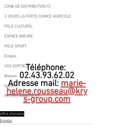
ZONE DE DISTRIBUTION 72
3 JOURS LA FERTE COMICE AGRICOLE
POLE CULTUREL
ESPACE NATURE
POLE SPORT
Emploi
Téléphone: 
VOS SORTIES
02.43.93.62.02
Maison
Adresse mail: 
marie-
Sport
helene.rousseau@kry
PETITES ANNONCES
s-group.com
offre d'emploi
Emploi