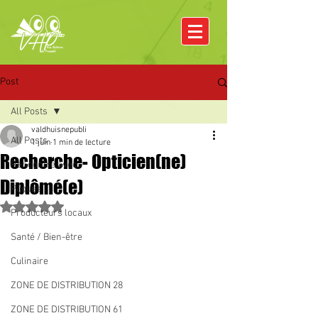
Post
All Posts
valdhuisnepubli
All Posts
1 juin
1 min de lecture
Recherche- Opticien(ne)
Rencontre avec
Diplômé(e)
Pâques
Noté NaN étoiles sur 5.
Producteurs locaux
Santé / Bien-être
Culinaire
ZONE DE DISTRIBUTION 28
ZONE DE DISTRIBUTION 61