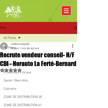
Post
All Posts
valdhuisnepubli
All Posts
25 juin
1 min de lecture
Recrute vendeur conseil- H/F
Rencontre avec
CDI - Norauto La Ferté-Bernard
Pâques
Noté NaN étoiles sur 5.
Producteurs locaux
Santé / Bien-être
Culinaire
ZONE DE DISTRIBUTION 28
ZONE DE DISTRIBUTION 61