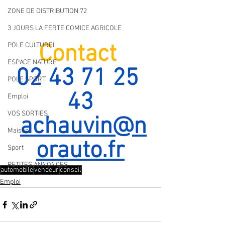
ZONE DE DISTRIBUTION 72
3 JOURS LA FERTE COMICE AGRICOLE
Contact 
POLE CULTUREL
ESPACE NATURE
02 43 71 25 
POLE SPORT
43
Emploi
VOS SORTIES
achauvin@n
Maison
orauto.fr
Sport
PETITES ANNONCES
automobile
vendeur
conseil
Emploi