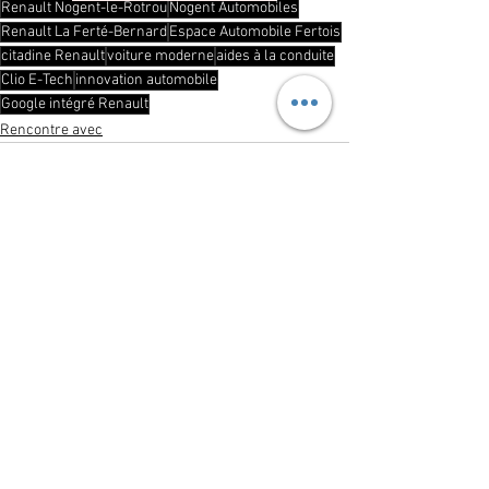
Renault Nogent-le-Rotrou
Nogent Automobiles
Renault La Ferté-Bernard
Espace Automobile Fertois
citadine Renault
voiture moderne
aides à la conduite
Clio E-Tech
innovation automobile
Google intégré Renault
Rencontre avec
Voir tout
Posts récents