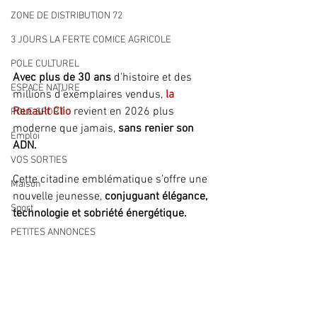
ZONE DE DISTRIBUTION 72
3 JOURS LA FERTE COMICE AGRICOLE
POLE CULTUREL
Avec plus de 30 ans
 d’histoire et des 
ESPACE NATURE
millions d’exemplaires vendus, 
la 
Renault Clio
 revient en 2026 plus 
POLE SPORT
moderne que jamais,
 sans renier son 
Emploi
ADN. 
VOS SORTIES
Cette citadine emblématique s’offre une 
Maison
nouvelle jeunesse, 
conjuguant élégance, 
Sport
technologie et sobriété énergétique.
PETITES ANNONCES