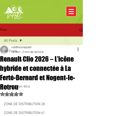
Post
All Posts
valdhuisnepubli
All Posts
16 févr.
2 min de lecture
Renault Clio 2026 – L’icône
Rencontre avec
hybride et connectée à La
Pâques
Ferté-Bernard et Nogent-le-
Producteurs locaux
Rotrou
Santé / Bien-être
Noté NaN étoiles sur 5.
Culinaire
ZONE DE DISTRIBUTION 28
ZONE DE DISTRIBUTION 61