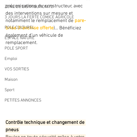
préconisations du constructeur, avec 
ZONE DE DISTRIBUTION 72
des interventions sur mesure et 
3 JOURS LA FERTE COMICE AGRICOLE
notamment le remplacement de 
pare-
POLE CULTUREL
brise (franchise offerte
)… Bénéficiez 
également d’un véhicule de 
ESPACE NATURE
remplacement.
POLE SPORT
Emploi
VOS SORTIES
Maison
Sport
PETITES ANNONCES
Contrôle technique et changement de 
pneus 