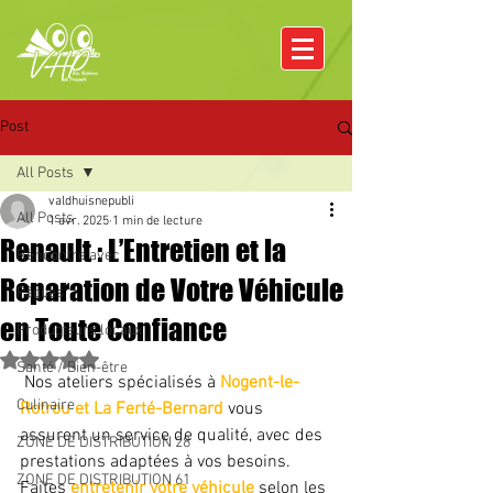
Post
All Posts
valdhuisnepubli
All Posts
1 avr. 2025
1 min de lecture
Renault : L’Entretien et la
Rencontre avec
Réparation de Votre Véhicule
Pâques
en Toute Confiance
Producteurs locaux
Noté NaN étoiles sur 5.
Santé / Bien-être
 Nos ateliers spécialisés à
 Nogent-le-
Culinaire
Rotrou et La Ferté-Bernard
 vous 
assurent un service de qualité, avec des 
ZONE DE DISTRIBUTION 28
prestations adaptées à vos besoins. 
ZONE DE DISTRIBUTION 61
Faites 
entretenir votre véhicule 
selon les 