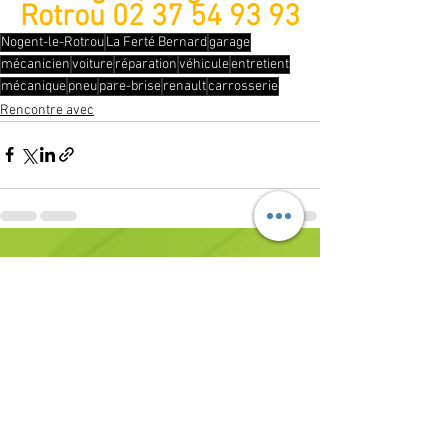
Rotrou 02 37 54 93 93
Nogent-le-Rotrou
La Ferté Bernard
garage
mécanicien
voiture
réparation
véhicule
entretient
mécanique
pneu
pare-brise
renault
carrosserie
Rencontre avec
Voir tout
Posts récents