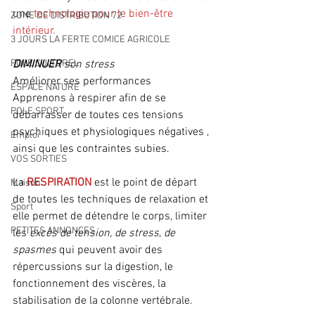
une 
technologie pour le bien-être 
ZONE DE DISTRIBUTION 72
intérieur. 
3 JOURS LA FERTE COMICE AGRICOLE
POLE CULTUREL
DIMINUER
 son stress 
Améliorer ses performances 
ESPACE NATURE
Apprenons à respirer afin de se 
POLE SPORT
débarrasser de toutes ces tensions 
psychiques et physiologiques négatives , 
Emploi
ainsi que les contraintes subies. 
VOS SORTIES
La 
RESPIRATION 
est le point de départ 
Maison
de toutes les techniques de relaxation et 
Sport
elle permet de détendre le corps, limiter 
PETITES ANNONCES
les 
excès de tension, de stress, de 
spasmes 
qui peuvent avoir des 
répercussions sur la digestion, le 
fonctionnement des viscères, la 
stabilisation de la colonne vertébrale. 