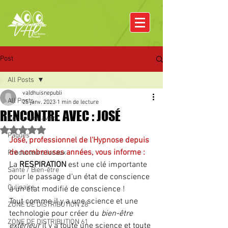
Post
All Posts
valdhuisnepubli
All Posts
25 janv. 2023
1 min de lecture
RENCONTRE AVEC : JOSÉ
Rencontre avec
Noté NaN étoiles sur 5.
Pâques
José, professionnel de l'Hypnose depuis 
de nombreuses années, vous informe :
Producteurs locaux
La 
RESPIRATION
 est une clé importante 
Santé / Bien-être
pour le passage d'un état de conscience 
Culinaire
à un état modifié de conscience ! 
Tout comme il y a une science et une 
ZONE DE DISTRIBUTION 28
technologie pour créer du 
bien-être 
ZONE DE DISTRIBUTION 61
extérieur
 il y a toute une science et toute 