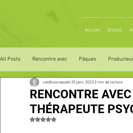
Accueil
Emploi
A
All Posts
Rencontre avec
Pâques
Producteur
valdhuisnepubli
25 janv. 2023
2 min de lecture
ZONE DE DISTRIBUTION 28
ZONE DE DISTRIBUTI
RENCONTRE AVEC 
THÉRAPEUTE PSY
3 JOURS LA FERTE COMICE AGRICOLE
POLE CU
Noté NaN étoiles sur 5.
Emploi
VOS SORTIES
Maison
Sport