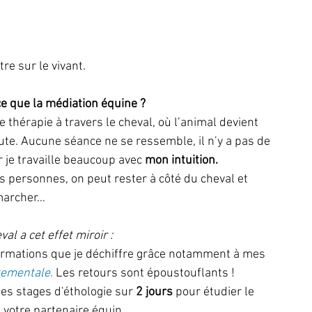
re sur le vivant.
e que la médiation équine ? 
e thérapie à travers le cheval, où l’animal devient 
te. Aucune séance ne se ressemble, il n’y a pas de 
r je travaille beaucoup avec 
mon intuition.
s personnes, on peut rester à côté du cheval et 
marcher…  
al a cet effet miroir : 
ormations que je déchiffre grâce notamment à mes 
tementale. 
Les retours sont époustouflants !  
es stages d'éthologie sur 
2 jours
 pour étudier le 
votre partenaire équin.