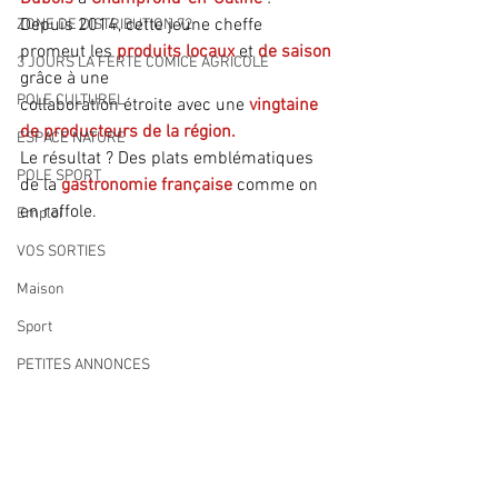
Depuis 2014, cette jeune cheffe 
ZONE DE DISTRIBUTION 72
promeut les 
produits locaux
 et 
de saison
3 JOURS LA FERTE COMICE AGRICOLE
grâce à une
POLE CULTUREL
collaboration étroite avec une 
vingtaine 
de producteurs de la région.
ESPACE NATURE
Le résultat ? Des plats emblématiques 
POLE SPORT
de la
 gastronomie française
 comme on 
en raffole.
Emploi
VOS SORTIES
Maison
Sport
PETITES ANNONCES