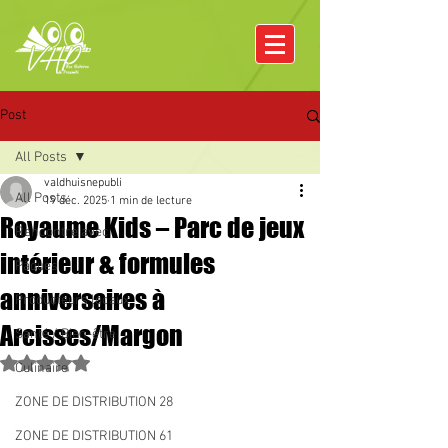
Post
All Posts
valdhuisnepubli
All Posts
19 déc. 2025
1 min de lecture
Royaume Kids – Parc de jeux
Rencontre avec
intérieur & formules
Pâques
anniversaires à
Producteurs locaux
Arcisses/Margon
Santé / Bien-être
Noté NaN étoiles sur 5.
Culinaire
ZONE DE DISTRIBUTION 28
ZONE DE DISTRIBUTION 61