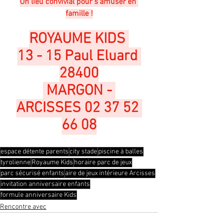
Un lieu convivial pour s’amuser en 
famille !
ROYAUME KIDS 
13 - 15 Paul Eluard 
28400
 MARGON - 
ARCISSES 02 37 52 
66 08
espace détente parents
city stade
piscine à balles
tyrolienne
Royaume Kids
horaire parc de jeux
parc sécurisé enfants
aire de jeux intérieure Arcisses
invitation anniversaire enfants
formule anniversaire Kids
Rencontre avec