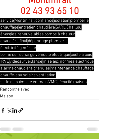
Montmirail
02 43 93 65 10
service
Montmirail
confiance
isolation
plomberie
chauffage
entretien chaudière
SARL Chaillou
énergies renouvelables
pompe à chaleur
chaudière fioul
dépannage plomberie
électricité générale
borne de recharge véhicule électrique
poêle à bois
IRVE
vidéosurveillance
mise aux normes électrique
alarme
chaudière granulés
maintenance chauffage
chauffe-eau solaire
ventilation
salle de bains clé en main
VMC
sécurité maison
Rencontre avec
Maison