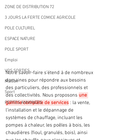
ZONE DE DISTRIBUTION 72
3 JOURS LA FERTE COMICE AGRICOLE
POLE CULTUREL
ESPACE NATURE
POLE SPORT
Emploi
VOS SORTIES
Notre savoir-faire s’étend à de nombreux 
domaines pour répondre aux besoins 
Maison
des particuliers, des professionnels et 
Sport
des collectivités. Nous proposons 
une 
gamme complète de services
 : la vente, 
PETITES ANNONCES
l’installation et le dépannage de 
systèmes de chauffage, incluant les 
pompes à chaleur, les poêles à bois, les 
chaudières (fioul, granulés, bois), ainsi 