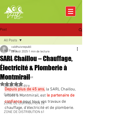
Post
All Posts
valdhuisnepubli
All Posts
28 août 2025
1 min de lecture
SARL Chaillou – Chauffage,
Rencontre avec
Électricité & Plomberie à
Pâques
Montmirail
Producteurs locaux
Noté NaN étoiles sur 5.
Santé / Bien-être
Depuis plus de 45 ans,
 la SARL Chaillou, 
Culinaire
située à Montmirail, est 
le partenaire de 
confiance
 pour tous vos travaux de 
ZONE DE DISTRIBUTION 28
chauffage, d’électricité et de plomberie. 
ZONE DE DISTRIBUTION 61