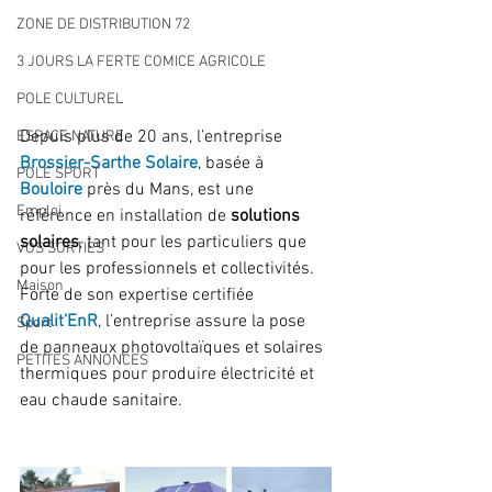
ZONE DE DISTRIBUTION 72
3 JOURS LA FERTE COMICE AGRICOLE
POLE CULTUREL
Depuis plus de 20 ans, l’entreprise 
ESPACE NATURE
Brossier-Sarthe Solaire
, basée à 
POLE SPORT
Bouloire 
près du Mans, est une 
Emploi
référence en installation de
 solutions 
solaires
, tant pour les particuliers que 
VOS SORTIES
pour les professionnels et collectivités. 
Maison
Forte de son expertise certifiée
Qualit’EnR
, l’entreprise assure la pose 
Sport
de panneaux photovoltaïques et solaires 
PETITES ANNONCES
thermiques pour produire électricité et 
eau chaude sanitaire.