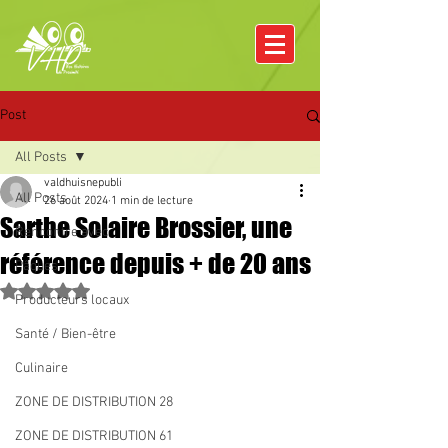
Post
All Posts
valdhuisnepubli
All Posts
26 août 2024
1 min de lecture
Sarthe Solaire Brossier, une
Rencontre avec
référence depuis + de 20 ans
Pâques
Noté NaN étoiles sur 5.
Producteurs locaux
Santé / Bien-être
Culinaire
ZONE DE DISTRIBUTION 28
ZONE DE DISTRIBUTION 61