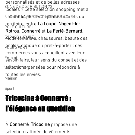
personnalisés et de belles adresses 
ZONE DE DISTRIBUTION 72
locales ? Cette sélection shopping met à 
l’honneur plusieurs professionnels du 
3 JOURS LA FERTE COMICE AGRICOLE
territoire, entre 
La Loupe
, 
Nogent-le-
POLE CULTUREL
Rotrou
, 
Connerré
 et 
La Ferté-Bernard
.
ESPACE NATURE
Mode féminine, chaussures, beauté des 
ongles, optique ou prêt-à-porter : ces 
POLE SPORT
commerces vous accueillent avec leur 
Emploi
savoir-faire, leur sens du conseil et des 
sélections pensées pour répondre à 
VOS SORTIES
toutes les envies.
Maison
Sport
Tricocine à Connerré : 
PETITES ANNONCES
l’élégance au quotidien
À 
Connerré
, 
Tricocine
 propose une 
sélection raffinée de vêtements 