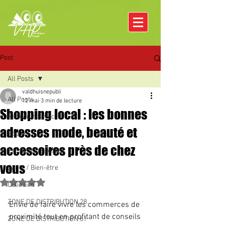
Post
All Posts
valdhuisnepubli
All Posts
12 mai
3 min de lecture
Shopping local : les bonnes
Rencontre avec
adresses mode, beauté et
Pâques
accessoires près de chez
Producteurs locaux
vous
Santé / Bien-être
Noté NaN étoiles sur 5.
Culinaire
ZONE DE DISTRIBUTION 28
Envie de faire vivre les commerces de 
proximité tout en profitant de conseils 
ZONE DE DISTRIBUTION 61