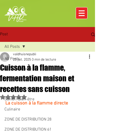
Post
All Posts
valdhuisnepubli
All Posts
23 juil. 2025
3 min de lecture
Cuisson à la flamme,
Rencontre avec
fermentation maison et
Pâques
recettes sans cuisson
Producteurs locaux
Noté NaN étoiles sur 5.
Santé / Bien-être
La cuisson à la flamme directe 
Culinaire
ZONE DE DISTRIBUTION 28
ZONE DE DISTRIBUTION 61