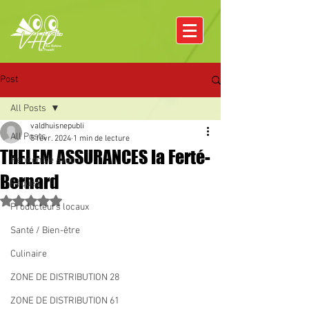
Post
All Posts
valdhuisnepubli
All Posts
5 févr. 2024
1 min de lecture
THELEM ASSURANCES la Ferté-
Rencontre avec
Bernard
Pâques
Noté NaN étoiles sur 5.
Producteurs locaux
Santé / Bien-être
Culinaire
ZONE DE DISTRIBUTION 28
ZONE DE DISTRIBUTION 61