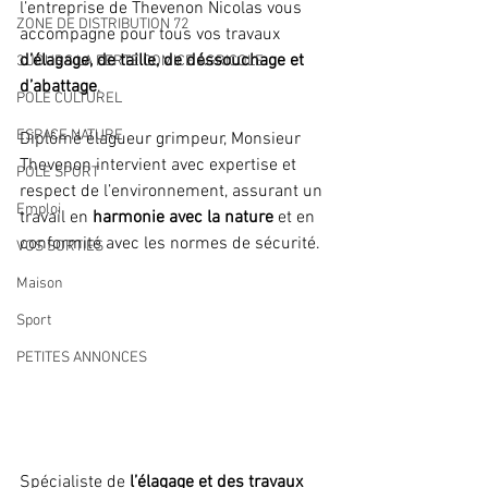
l’entreprise de Thevenon Nicolas vous 
ZONE DE DISTRIBUTION 72
accompagne pour tous vos travaux 
d’élagage, de taille, de déssouchage et 
3 JOURS LA FERTE COMICE AGRICOLE
d’abattage
. 
POLE CULTUREL
ESPACE NATURE
Diplômé élagueur grimpeur, Monsieur 
Thevenon intervient avec expertise et 
POLE SPORT
respect de l’environnement, assurant un 
Emploi
travail en 
harmonie avec la nature
 et en 
conformité avec les normes de sécurité.
VOS SORTIES
Maison
Sport
PETITES ANNONCES
Spécialiste de 
l’élagage et des travaux 