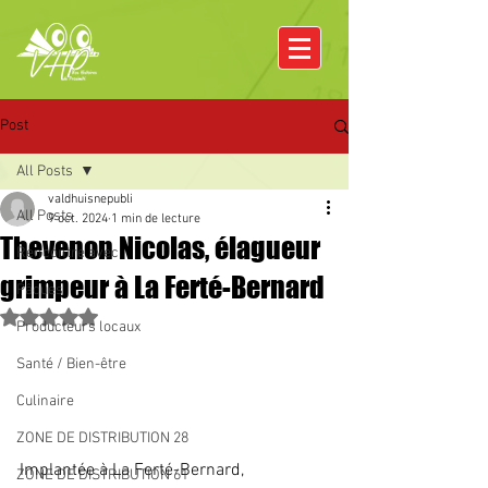
Post
All Posts
valdhuisnepubli
All Posts
9 oct. 2024
1 min de lecture
Thevenon Nicolas, élagueur
Rencontre avec
grimpeur à La Ferté-Bernard
Pâques
Noté NaN étoiles sur 5.
Producteurs locaux
Santé / Bien-être
Culinaire
ZONE DE DISTRIBUTION 28
Implantée à La Ferté-Bernard, 
ZONE DE DISTRIBUTION 61