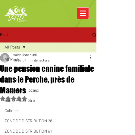
Post
All Posts
valdhuisnepubli
All Posts
10 avr.
1 min de lecture
Une pension canine familiale
Rencontre avec
dans le Perche, près de
Pâques
Mamers
Producteurs locaux
Noté NaN étoiles sur 5.
Santé / Bien-être
Culinaire
ZONE DE DISTRIBUTION 28
ZONE DE DISTRIBUTION 61