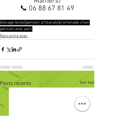
Mamers)
📞 06 88 67 81 49
élevage teckel
pension artisanale
promenade chien
pension avec parc
Rencontre avec
Voir tout
Posts récents