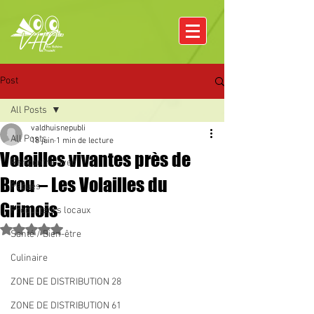
Post
All Posts
valdhuisnepubli
All Posts
18 juin
1 min de lecture
Volailles vivantes près de
Rencontre avec
Brou – Les Volailles du
Pâques
Grimois
Producteurs locaux
Noté NaN étoiles sur 5.
Santé / Bien-être
Culinaire
ZONE DE DISTRIBUTION 28
ZONE DE DISTRIBUTION 61