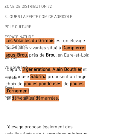
ZONE DE DISTRIBUTION 72
3 JOURS LA FERTE COMICE AGRICOLE
POLE CULTUREL
ESPACE NATURE
Les Volailles du Grimois
 est un élevage 
POLE SPORT
de volailles vivantes situé à 
Dampierre-
sous-Brou
,
 près de 
Brou
, en Eure-et-Loir.
Emploi
VOS SORTIES
 Depuis 
3 générations
, 
Alain Bouthier
 et 
son épouse 
Sabrina
 proposent un large 
Maison
choix de 
poules pondeuses
,
 de 
poules 
Sport
d’ornement
 et 
de volailles démarrées.
PETITES ANNONCES
L’élevage propose également des 