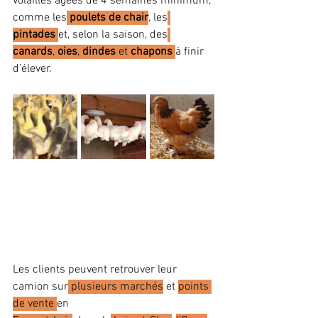
volailles âgées de 4 semaines minimum, 
comme les
poulets de chair
, les
pintades
et, selon la saison, des
canards
, 
oies
, 
dindes
 et 
chapons
à finir 
d’élever.
Les clients peuvent retrouver leur 
camion sur
 plusieurs marchés
 et 
points 
de vente 
en 