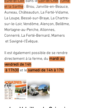
Eure-et-Loir,
 dans le
 Loir-et-Cher
, 
l’Orne 
et la Sarthe
 : Brou, Janville-en-Beauce, 
Auneau, Châteaudun, La Ferté-Vidame, 
La Loupe, Bessé-sur-Braye, La Chartre-
sur-le-Loir, Vendôme, Alençon, Bellême, 
Mortagne-au-Perche, Allonnes, 
Connerré, La Ferté-Bernard, Mamers
 et Savigné-l’Évêque.
Il est également possible de se rendre 
directement à la ferme, du 
mardi au 
vendredi de 14h
 à 17h30
 et le
samedi de 14h à 17h
.