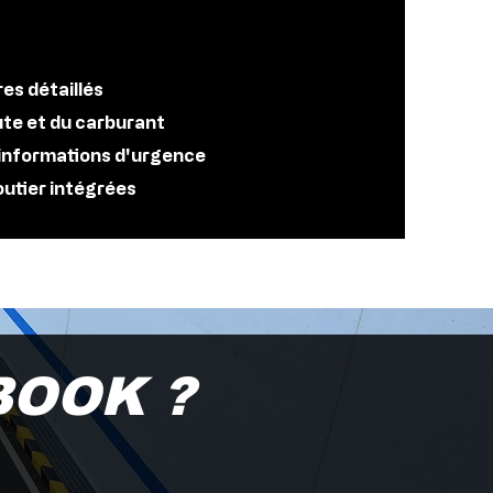
res détaillés
ute et du carburant
 informations d'urgence
routier intégrées
BOOK ?