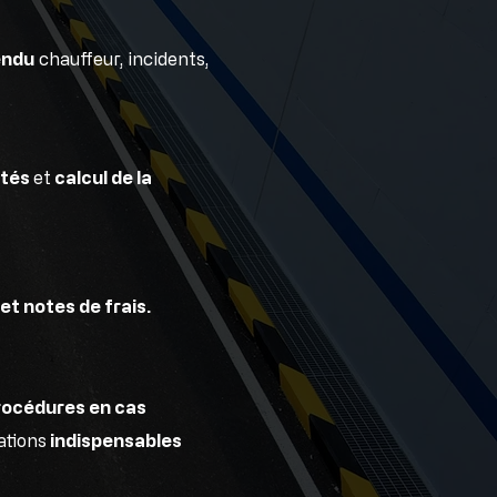
endu
chauffeur, incidents,
utés
et
calcul de la
et notes de frais.
rocédures en cas
ations
indispensables