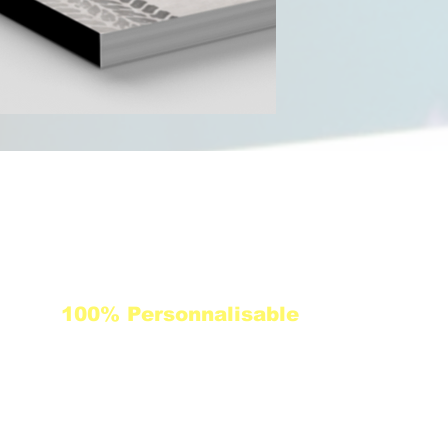
4
100% Personnalisable
Adaptez
le carnet aux
couleurs de
votre
entreprise
avec votre logo.
ble