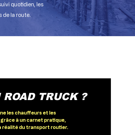
uivi quotidien, les
s de la route.
 ROAD TRUCK ?
les chauffeurs et les
 grâce à un carnet pratique,
 réalité du transport routier.