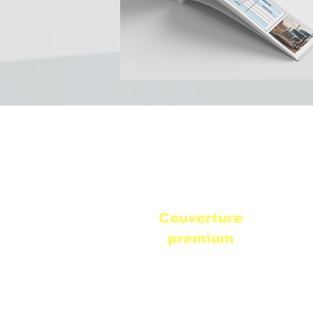
1
Couverture
premium
Habillage PU noir de
qualité supérieure
avec