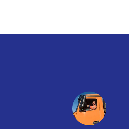
une fermeture éclair
robuste.