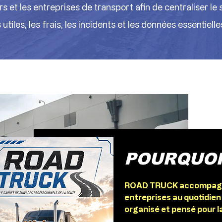
s et les entreprises de transport afin de centraliser le s
utiles, les frais, les incidents et les données essentielle
POURQUOI
ROAD TRUCK accompagne 
entreprises au quotidien
organisé et pensé pour la