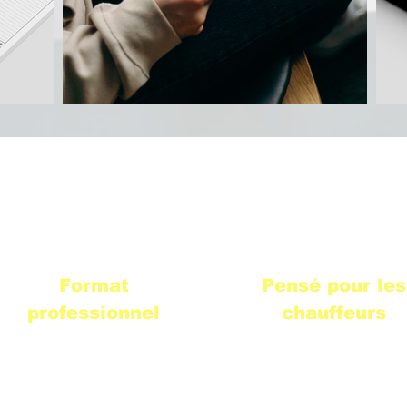
2
3
Format
Pensé pour les
professionnel
chauffeurs
Un format A4
pratique,
Un outil
simple, rapide
solide
et parfaitement
et d'une
efficacité redouta