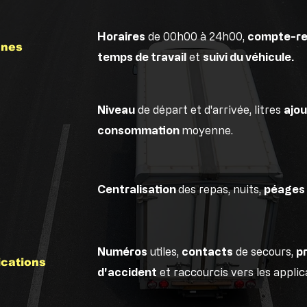
Horaires
de 00h00 à 24h00,
compte-r
nnes
temps de travail
et
suivi du véhicule.
Niveau
de départ et d'arrivée, litres
ajo
consommation
moyenne.
Centralisation
des repas, nuits,
péages 
Numéros
utiles,
contacts
de secours,
p
ications
d'accident
et raccourcis vers les applic