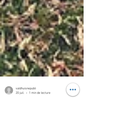
valdhuisnepubli