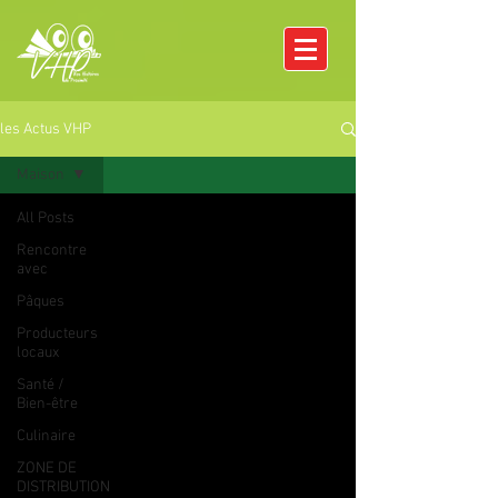
les Actus VHP
Maison
All Posts
Rencontre
avec
Pâques
Producteurs
locaux
Santé /
Bien-être
Culinaire
ZONE DE
DISTRIBUTION