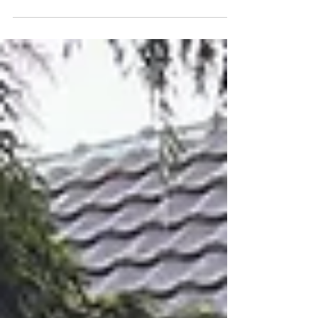
conviviale où la cuisine maison est préparée
sur place avec des produits frais et de saison.
Situé 24 rue de la Herse, l’établissement
propose un lieu chaleureux pour partager un
déjeuner simple, gourmand et accessible.
Chaque jour, la formule du restaurant
comprend 3 entrées, 3 plats et 3 desserts,
avec une option végétarienne. Dans une
ambiance agréable, Le Circonflexe met à
l’honne