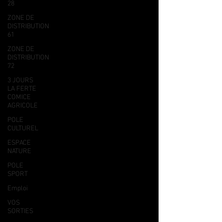
28
ZONE DE
DISTRIBUTION
61
ZONE DE
DISTRIBUTION
72
3 JOURS
LA FERTE
COMICE
AGRICOLE
POLE
CULTUREL
ESPACE
NATURE
POLE
SPORT
Emploi
VOS
SORTIES