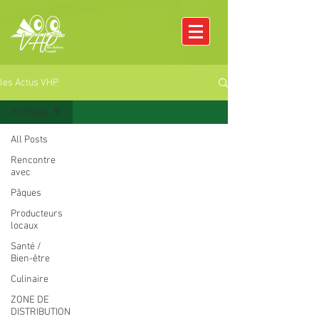
les Actus VHP
All Posts
All Posts
Rencontre
avec
Pâques
Producteurs
locaux
Santé /
Bien-être
Culinaire
ZONE DE
DISTRIBUTION