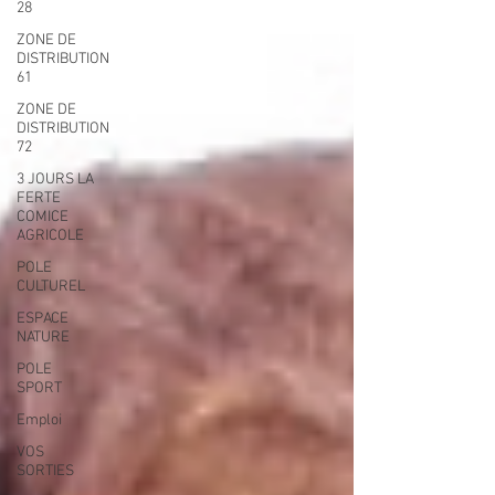
28
ZONE DE
DISTRIBUTION
61
ZONE DE
DISTRIBUTION
72
3 JOURS LA
FERTE
COMICE
AGRICOLE
POLE
CULTUREL
ESPACE
NATURE
POLE
SPORT
Emploi
VOS
SORTIES