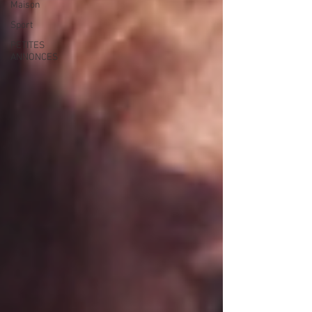
Maison
Sport
PETITES
ANNONCES