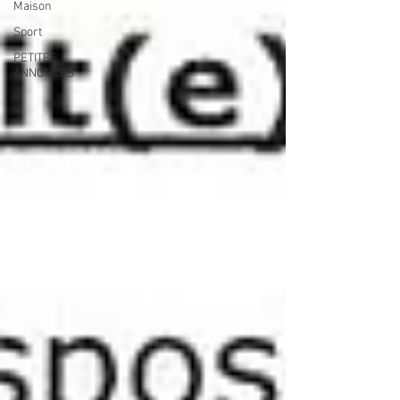
Maison
Sport
PETITES
ANNONCES