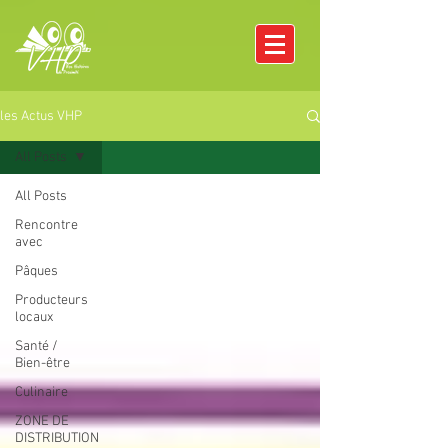
les Actus VHP
All Posts
All Posts
Rencontre
avec
Pâques
Producteurs
locaux
Santé /
Bien-être
Culinaire
ZONE DE
DISTRIBUTION