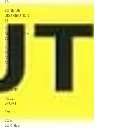
28
ZONE DE
DISTRIBUTION
61
ZONE DE
DISTRIBUTION
72
3 JOURS LA
FERTE
COMICE
AGRICOLE
POLE
CULTUREL
ESPACE
NATURE
POLE
SPORT
Emploi
VOS
SORTIES