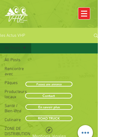
les Actus VHP
All Posts
All Posts
Rencontre
avec
Pâques
Passez une annonce
Producteurs
Contact
locaux
Santé /
En savoir plus
Bien-être
ROAD TRUCK
Culinaire
ZONE DE
DISTRIBUTION
Mentions légales