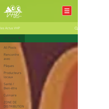
les Actus VHP
All Posts
All Posts
Rencontre
avec
Pâques
Producteurs
locaux
Santé /
Bien-être
Culinaire
ZONE DE
DISTRIBUTION