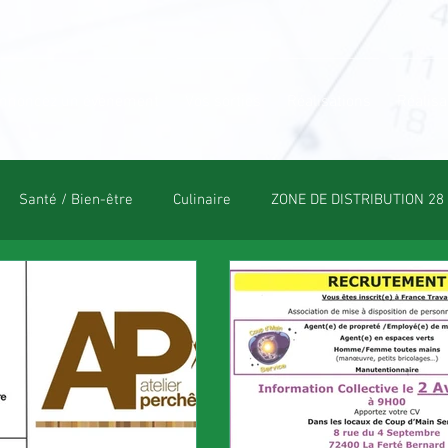
nnoncez un événement
Vos sorties
Réalisations
Réalisa
Santé / Bien-être
Culinaire
ZONE DE DISTRIBUTION 28
OLE
POLE CULTUREL
ESPACE NATURE
POLE SPORT