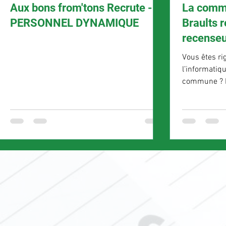
Aux bons from'tons Recrute -
La commu
PERSONNEL DYNAMIQUE
Braults 
recenseu
Vous êtes rig
l’informatiq
commune ? P
contact@maro