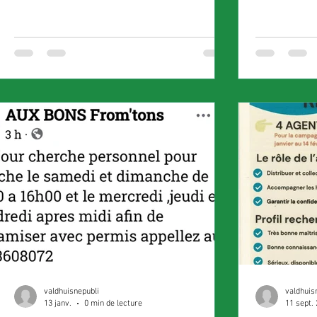
valdhuisnepubli
valdhuis
13 janv.
0 min de lecture
11 sept.