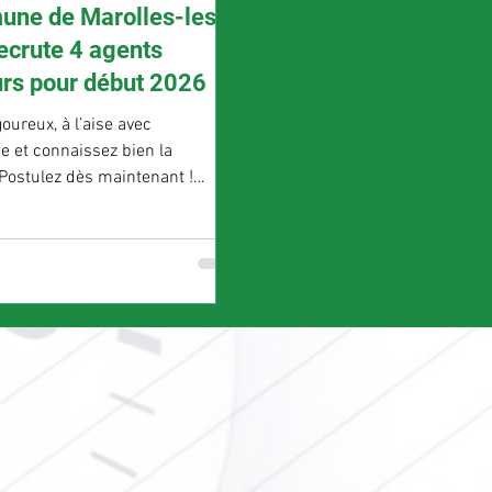
ne de Marolles-les-
recrute 4 agents
rs pour début 2026
oureux, à l’aise avec
ue et connaissez bien la
ostulez dès maintenant !
lles-les-braults.fr