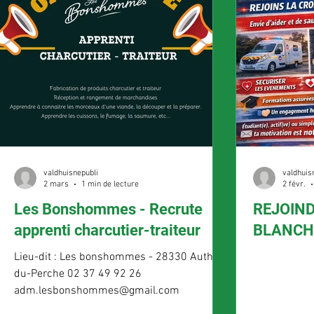
valdhuisnepubli
valdhuis
2 mars
1 min de lecture
2 févr.
Les Bonshommes - Recrute
REJOIND
apprenti charcutier-traiteur
BLANCH
Lieu-dit : Les bonshommes - 28330 Authon-
du-Perche 02 37 49 92 26
adm.lesbonshommes@gmail.com