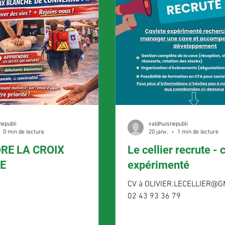
nepubli
valdhuisnepubli
0 min de lecture
20 janv.
1 min de lecture
RE LA CROIX
Le cellier recrute - 
E
expérimenté
CV à OLIVIER.LECELLIER@G
02 43 93 36 79