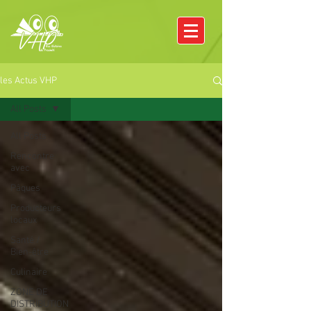
les Actus VHP
All Posts
All Posts
Rencontre
avec
Pâques
Producteurs
locaux
Santé /
Bien-être
Culinaire
ZONE DE
DISTRIBUTION