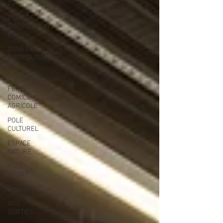
28
ZONE DE
DISTRIBUTION
61
ZONE DE
DISTRIBUTION
72
3 JOURS LA
FERTE
COMICE
AGRICOLE
POLE
CULTUREL
ESPACE
NATURE
POLE
SPORT
Emploi
VOS
SORTIES