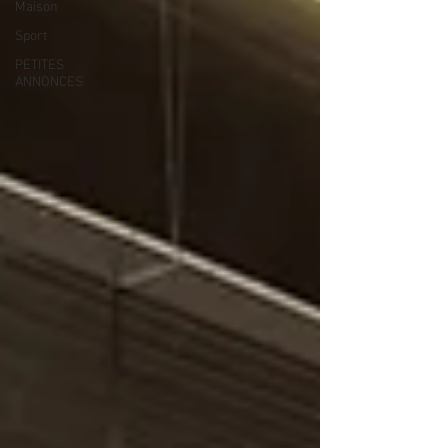
Maison
Sport
PETITES
ANNONCES