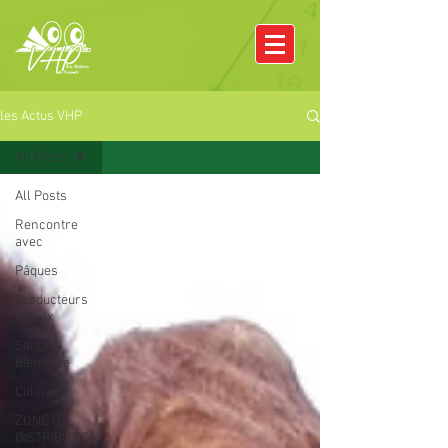
les Actus VHP
All Posts
All Posts
Rencontre
avec
Pâques
Producteurs
locaux
Santé /
Bien-être
Culinaire
ZONE DE
DISTRIBUTION