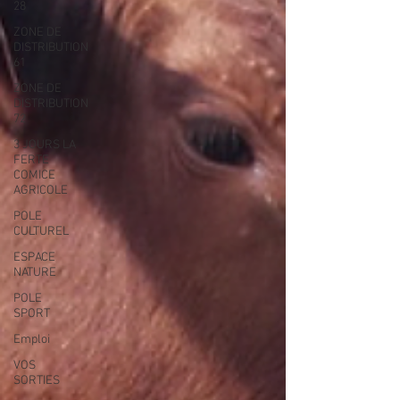
28
ZONE DE
DISTRIBUTION
61
ZONE DE
DISTRIBUTION
72
3 JOURS LA
FERTE
COMICE
AGRICOLE
POLE
CULTUREL
ESPACE
NATURE
POLE
SPORT
Emploi
VOS
SORTIES