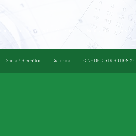
nnoncez un événement
Vos sorties
Réalisations
Réalisa
Santé / Bien-être
Culinaire
ZONE DE DISTRIBUTION 28
OLE
POLE CULTUREL
ESPACE NATURE
POLE SPORT