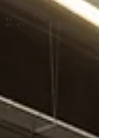
Maison
Sport
PETITES
ANNONCES