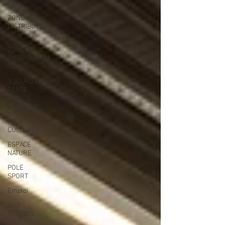
28
ZONE DE
DISTRIBUTION
61
ZONE DE
DISTRIBUTION
72
3 JOURS LA
FERTE
COMICE
AGRICOLE
POLE
CULTUREL
ESPACE
NATURE
POLE
SPORT
Emploi
VOS
SORTIES