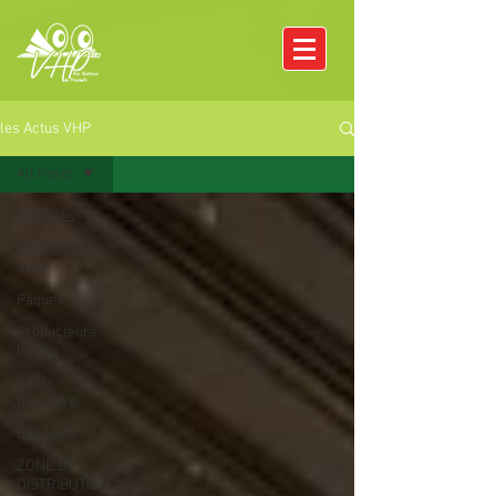
les Actus VHP
All Posts
All Posts
Rencontre
avec
Pâques
Producteurs
locaux
Santé /
Bien-être
Culinaire
ZONE DE
DISTRIBUTION