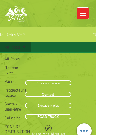
les Actus VHP
All Posts
All Posts
Rencontre
avec
Pâques
Passez une annonce
Producteurs
Contact
locaux
Santé /
En savoir plus
Bien-être
ROAD TRUCK
Culinaire
ZONE DE
DISTRIBUTION
Mentions légales