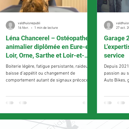
valdhuisnepubli
valdhuis
16 févr.
1 min de lecture
27 oct. 
Léna Chancerel – Ostéopathe
Garage 2
animalier diplômée en Eure-et-
L’expert
Loir, Orne, Sarthe et Loir-et-
service
Cher
Boiterie légère, fatigue persistante, raideur,
Depuis 2021
baisse d’appétit ou changement de
passion au s
comportement autant de signaux précoces à
Auto Bikes, 
ne pas négliger. Une séance d’ostéopathie
Après une f
permet d’agir avant que les troubles ne
puis auto, il
s’installent et d’apporter confort et mobilité
11 collabora
à votre animal, dans le respect de leur bien-
garage inter
être et de leur physiologie. Eure et loir -
mécanique, 
OrneSarthe - Loir et cher 06 47 11 54 99
réglage géom
carrosserie 