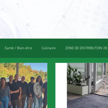
nnoncez un événement
Vos sorties
Réalisations
Réalisa
Santé / Bien-être
Culinaire
ZONE DE DISTRIBUTION 28
OLE
POLE CULTUREL
ESPACE NATURE
POLE SPORT