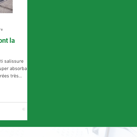
re
ont la
ti salissure
super absorbants
trées très
s propres en
 machine,
litent l’entretien
en. Venez voir la
and ou
es tapis qui font
ba.com ZA,