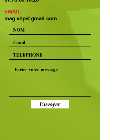
EMAIL
mag.vhp@gmail.com
Envoyer