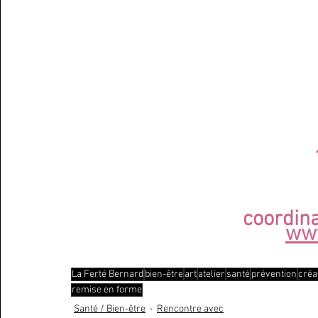
coordin
www
La Ferté Bernard
bien-être
art
atelier
santé
prévention
créat
remise en forme
Santé / Bien-être
Rencontre avec