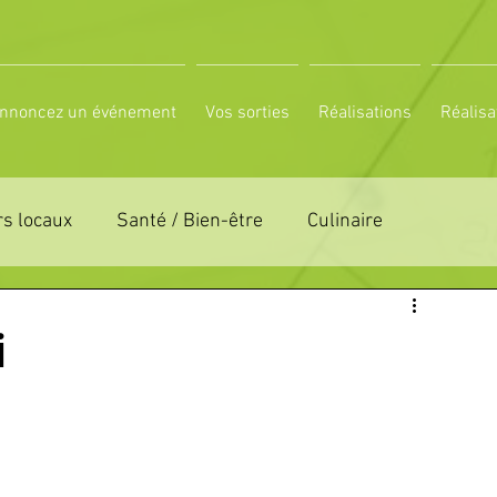
nnoncez un événement
Vos sorties
Réalisations
Réalisa
s locaux
Santé / Bien-être
Culinaire
ON 61
ZONE DE DISTRIBUTION 72
i
LTUREL
ESPACE NATURE
POLE SPORT
PETITES ANNONCES