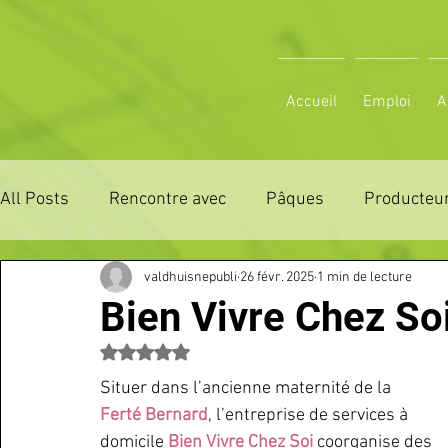
Accueil
Emploi
A
All Posts
Rencontre avec
Pâques
Producteur
valdhuisnepubli
26 févr. 2025
1 min de lecture
ZONE DE DISTRIBUTION 28
ZONE DE DISTRIBUTI
Bien Vivre Chez So
Noté NaN étoiles sur 5.
3 JOURS LA FERTE COMICE AGRICOLE
POLE CU
Situer dans l’ancienne maternité de la 
Ferté Bernard
, l’entreprise de services à 
Emploi
VOS SORTIES
Maison
Sport
domicile 
Bien Vivre Chez Soi 
coorganise des 