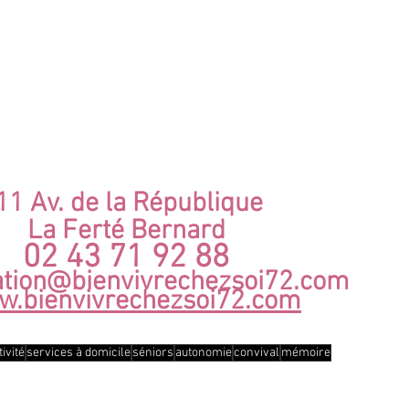
11 Av. de la République 
La Ferté Bernard 
02 43 71 92 88 
ation@bienvivrechezsoi72.com
.bienvivrechezsoi72.com
ivité
services à domicile
séniors
autonomie
convival
mémoire