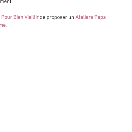
mment. 
 Pour Bien Vieillir
 de proposer un 
Ateliers Peps 
rme
.