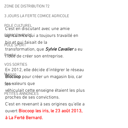
ZONE DE DISTRIBUTION 72
3 JOURS LA FERTE COMICE AGRICOLE
POLE CULTUREL
C’est en discutant avec une amie 
agricultrice qui a toujours travaillé en 
ESPACE NATURE
bio et qui faisait de la
POLE SPORT
transformation, que 
Sylvie Cavalier
 a eu 
Emploi
l’idée de créer son entreprise.
VOS SORTIES
En 2012, elle décide d’intégrer le réseau 
Maison
Biocoop 
pour créer un magasin bio, car 
les valeurs que
Sport
véhiculait cette enseigne étaient les plus 
PETITES ANNONCES
proches de ses convictions. 
C’est en revenant à ses origines qu’elle a 
ouvert 
Biocoop les iris, le 23 août 2013, 
à La Ferté Bernard.