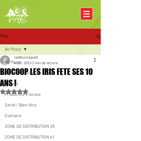
Post
All Posts
valdhuisnepubli
All Posts
4 oct. 2023
2 min de lecture
BIOCOOP LES IRIS FETE SES 10
Rencontre avec
ANS !
Pâques
Noté NaN étoiles sur 5.
Producteurs locaux
Santé / Bien-être
Culinaire
ZONE DE DISTRIBUTION 28
ZONE DE DISTRIBUTION 61