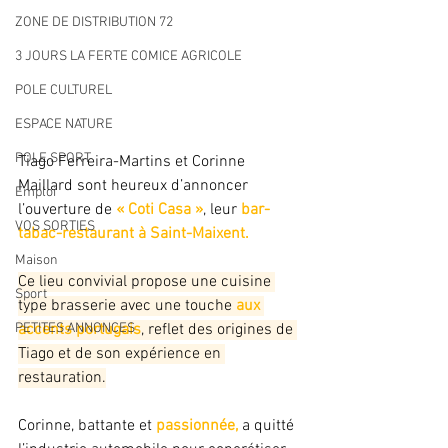
ZONE DE DISTRIBUTION 72
3 JOURS LA FERTE COMICE AGRICOLE
POLE CULTUREL
ESPACE NATURE
POLE SPORT
Tiago Ferreira-Martins et Corinne 
Maillard sont heureux d’annoncer 
Emploi
l’ouverture de 
« Coti Casa »
, leur 
bar-
VOS SORTIES
tabac-restaurant à Saint-Maixent.
Maison
Ce lieu convivial propose une cuisine 
Sport
type brasserie avec une touche 
aux 
PETITES ANNONCES
accents portugais
, reflet des origines de 
Tiago et de son expérience en 
restauration.
Corinne, battante et 
passionnée,
 a quitté 