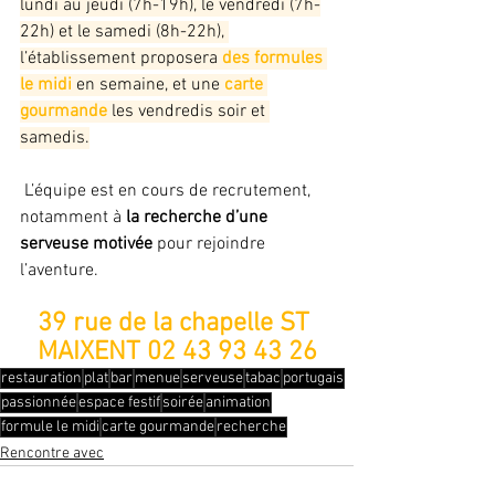
lundi au jeudi (7h-19h), le vendredi (7h-
22h) et le samedi (8h-22h), 
l’établissement proposera
des formules 
le midi
en semaine, et une 
carte 
gourmande
 les vendredis soir et 
samedis.
 L’équipe est en cours de recrutement, 
notamment à 
la recherche d’une 
serveuse motivée 
pour rejoindre 
l’aventure.
39 rue de la chapelle ST 
MAIXENT 02 43 93 43 26
restauration
plat
bar
menue
serveuse
tabac
portugais
passionnée
espace festif
soirée
animation
formule le midi
carte gourmande
recherche
Rencontre avec