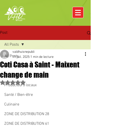
Post
All Posts
valdhuisnepubli
All Posts
11 juil. 2025
1 min de lecture
Coti Casa à Saint - Maixent
Rencontre avec
change de main
Pâques
Noté NaN étoiles sur 5.
Producteurs locaux
Santé / Bien-être
Culinaire
ZONE DE DISTRIBUTION 28
ZONE DE DISTRIBUTION 61