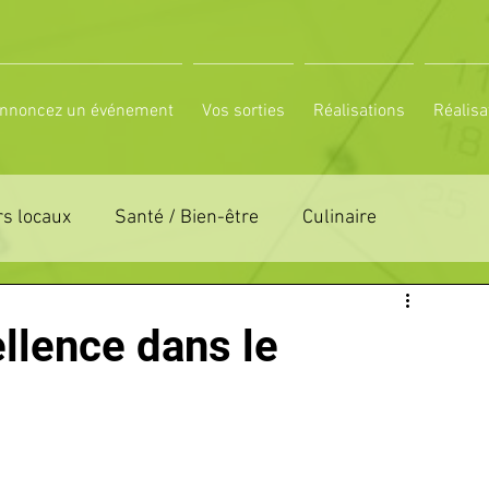
nnoncez un événement
Vos sorties
Réalisations
Réalisa
s locaux
Santé / Bien-être
Culinaire
ON 61
ZONE DE DISTRIBUTION 72
llence dans le
LTUREL
ESPACE NATURE
POLE SPORT
PETITES ANNONCES