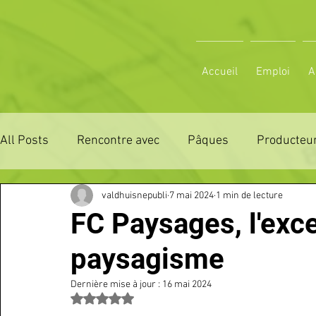
Accueil
Emploi
A
All Posts
Rencontre avec
Pâques
Producteur
valdhuisnepubli
7 mai 2024
1 min de lecture
ZONE DE DISTRIBUTION 28
ZONE DE DISTRIBUTI
FC Paysages, l'exce
paysagisme
3 JOURS LA FERTE COMICE AGRICOLE
POLE CU
Dernière mise à jour :
16 mai 2024
Noté NaN étoiles sur 5.
Emploi
VOS SORTIES
Maison
Sport