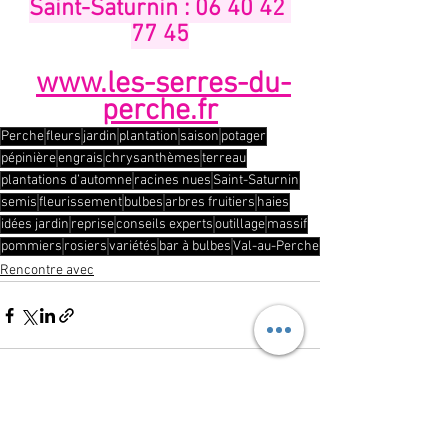
Saint-Saturnin : 06 40 42 
77 45
www.les-serres-du-
perche.fr
Perche
fleurs
jardin
plantation
saison
potager
pépinière
engrais
chrysanthèmes
terreau
plantations d’automne
racines nues
Saint-Saturnin
semis
fleurissement
bulbes
arbres fruitiers
haies
idées jardin
reprise
conseils experts
outillage
massif
pommiers
rosiers
variétés
bar à bulbes
Val-au-Perche
Rencontre avec
Voir tout
Posts récents