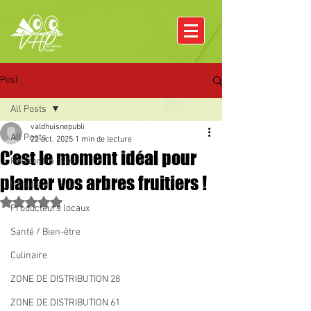
Post
All Posts
valdhuisnepubli
All Posts
22 oct. 2025
1 min de lecture
C’est le moment idéal pour
Rencontre avec
planter vos arbres fruitiers !
Pâques
Noté NaN étoiles sur 5.
Producteurs locaux
Santé / Bien-être
Culinaire
ZONE DE DISTRIBUTION 28
ZONE DE DISTRIBUTION 61