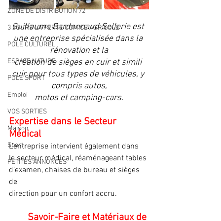
ZONE DE DISTRIBUTION 72
Guillaume Bardonnaud Sellerie est 
3 JOURS LA FERTE COMICE AGRICOLE
une entreprise spécialisée dans la 
POLE CULTUREL
rénovation et la
ESPACE NATURE
création de sièges en cuir et simili 
cuir pour tous types de véhicules, y 
POLE SPORT
compris autos,
Emploi
motos et camping-cars.
VOS SORTIES
Expertise dans le Secteur 
Maison
Médical
Sport
L’entreprise intervient également dans
le secteur médical, réaménageant tables
PETITES ANNONCES
d’examen, chaises de bureau et sièges 
de
direction pour un confort accru.
Savoir-Faire et Matériaux de 