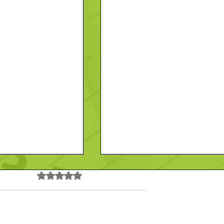
Noté 0 étoile sur 5.
Pas encore de note