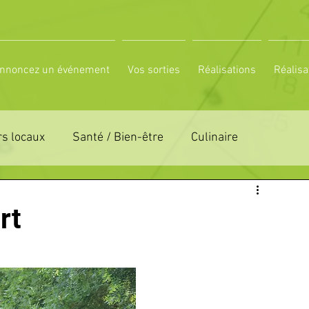
nnoncez un événement
Vos sorties
Réalisations
Réalisa
s locaux
Santé / Bien-être
Culinaire
ON 61
ZONE DE DISTRIBUTION 72
rt
LTUREL
ESPACE NATURE
POLE SPORT
PETITES ANNONCES