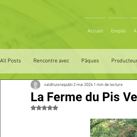
Accueil
Emploi
A
All Posts
Rencontre avec
Pâques
Producteur
valdhuisnepubli
2 mai 2024
1 min de lecture
ZONE DE DISTRIBUTION 28
ZONE DE DISTRIBUTI
La Ferme du Pis Ve
Noté NaN étoiles sur 5.
3 JOURS LA FERTE COMICE AGRICOLE
POLE CU
Emploi
VOS SORTIES
Maison
Sport