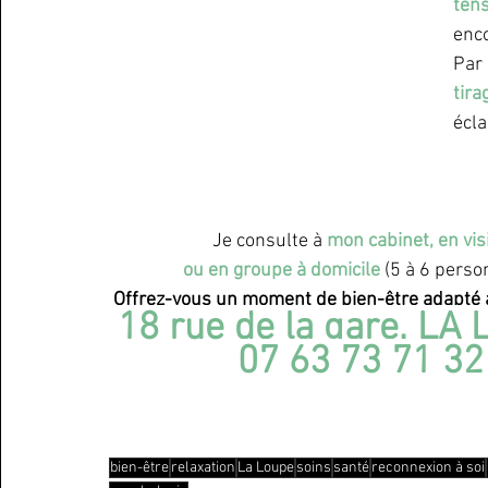
ten
enco
Par 
tira
écla
Je consulte à
mon cabinet, en visi
ou en groupe à domicile
(5 à 6 perso
Offrez-vous un moment de bien-être adapté à
18 rue de la gare, LA 
07 63 73 71 32
bien-être
relaxation
La Loupe
soins
santé
reconnexion à soi