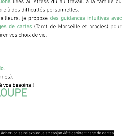
sions
 liées au stress dû au travail, à la famille ou 
re à des difficultés personnelles. 
ailleurs, je propose
 des guidances intuitives avec 
ges de cartes
 (Tarot de Marseille et oracles) pour 
irer vos choix de vie. 
o, 
nnes). 
 vos besoins !
LOUPE  
lâcher-prise
relaxologue
stress
anxiété
cabinet
tirage de cartes