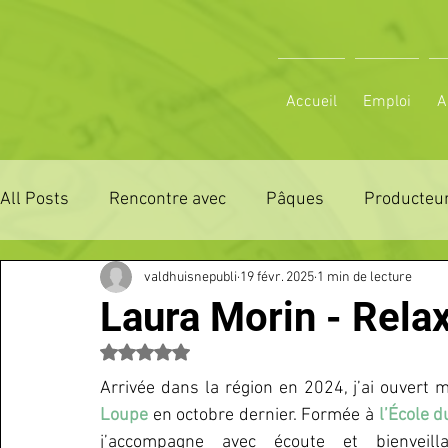
Accueil
Emploi
A
All Posts
Rencontre avec
Pâques
Producteur
valdhuisnepubli
19 févr. 2025
1 min de lecture
ZONE DE DISTRIBUTION 28
ZONE DE DISTRIBUTI
Laura Morin - Rela
Noté NaN étoiles sur 5.
3 JOURS LA FERTE COMICE AGRICOLE
POLE CU
Arrivée dans la région en 2024, j’ai ouvert 
Loupe
 en octobre dernier. Formée à 
l’École d
Emploi
VOS SORTIES
Maison
Sport
j’accompagne avec écoute et bienveill