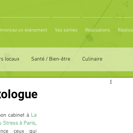
nnoncez un événement
Vos sorties
Réalisations
Réalisa
s locaux
Santé / Bien-être
Culinaire
ON 61
ZONE DE DISTRIBUTION 72
xologue
LTUREL
ESPACE NATURE
POLE SPORT
mon cabinet à 
La 
u Stress à Paris
, 
PETITES ANNONCES
ance ceux qui 