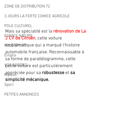
ZONE DE DISTRIBUTION 72
3 JOURS LA FERTE COMICE AGRICOLE
POLE CULTUREL
Mais sa spécialité est la
 rénovation de La 
ESPACE NATURE
2 CV de Citroën
, cette voiture 
emblématique qui a marqué l'histoire 
POLE SPORT
automobile française. Reconnaissable à 
Emploi
sa forme de parallélogramme, cette 
VOS SORTIES
petite voiture est particulièrement 
appréciée pour sa 
robustesse
 et 
sa 
Maison
simplicité mécanique.
Sport
PETITES ANNONCES