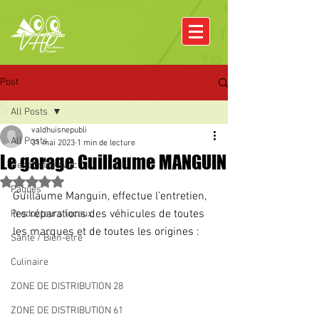
Post
All Posts
valdhuisnepubli
All Posts
31 mai 2023
1 min de lecture
Le garage Guillaume MANGUIN
Rencontre avec
Noté NaN étoiles sur 5.
Pâques
Guillaume Manguin, effectue l’entretien, 
les réparations des véhicules de toutes 
Producteurs locaux
les marques et de toutes les origines :
Santé / Bien-être
Culinaire
ZONE DE DISTRIBUTION 28
ZONE DE DISTRIBUTION 61