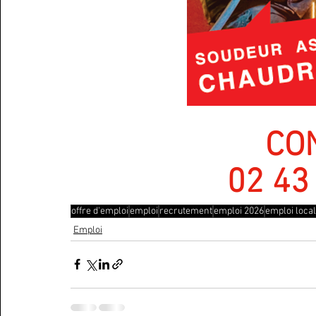
CO
 02 43
offre d'emploi
emploi
recrutement
emploi 2026
emploi local
Emploi