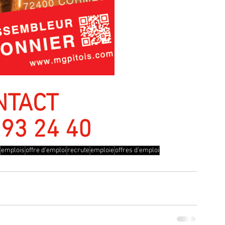
NTACT
 93 24 40
emplois
offre d’emploi
recrute
emploie
offres d’emploi