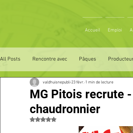
Accueil
Emploi
A
All Posts
Rencontre avec
Pâques
Producteur
valdhuisnepubli
23 févr.
1 min de lecture
ZONE DE DISTRIBUTION 28
ZONE DE DISTRIBUTI
MG Pitois recrute 
chaudronnier
3 JOURS LA FERTE COMICE AGRICOLE
POLE CU
Noté NaN étoiles sur 5.
Emploi
VOS SORTIES
Maison
Sport