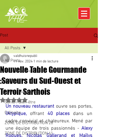
Post
All Posts
valdhuisnepubli
All Posts
11 nov. 2024
1 min de lecture
Nouvelle Table Gourmande
Rencontre avec
:Saveurs du Sud-Ouest et
Pâques
Terroir Sarthois
Producteurs locaux
Noté NaN étoiles sur 5.
Santé / Bien-être
Un nouveau restaurant
 ouvre ses portes, 
Culinaire
l’Atypique,
 offrant
40 places
dans un 
cadre convivial et chaleureux. Mené par 
ZONE DE DISTRIBUTION 28
une équipe de trois passionnés -
 Alexy 
ZONE DE DISTRIBUTION 61
Roques, Nicolas Gallerand et Maïlys 