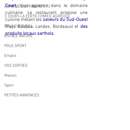
Cavet,
 tous aguerris dans le domaine 
ZONE DE DISTRIBUTION 72
culinaire. Le restaurant propose une 
3 JOURS LA FERTE COMICE AGRICOLE
cuisine mêlant les 
saveurs du Sud-Ouest
POLE CULTUREL
(Pays Basque, Landes, Bordeaux) et 
des 
produits locaux sarthois.
ESPACE NATURE
POLE SPORT
Emploi
VOS SORTIES
Maison
Sport
PETITES ANNONCES