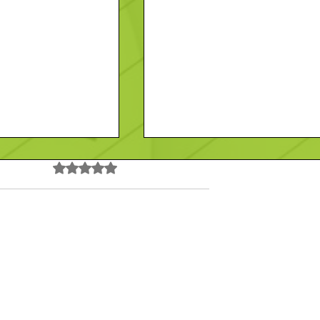
Noté 0 étoile sur 5.
Pas encore de note
à Mamers :
Le Marais : brasserie
Contact
En savoir plus
e et cuisine
incontournable à La Ferté-
Bernard