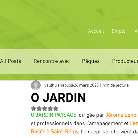
Accueil
Emploi
A
All Posts
Rencontre avec
Pâques
Producteur
valdhuisnepubli
26 mars 2025
1 min de lecture
ZONE DE DISTRIBUTION 28
ZONE DE DISTRIBUTI
O JARDIN
Noté NaN étoiles sur 5.
3 JOURS LA FERTE COMICE AGRICOLE
POLE CU
O JARDIN PAYSAGE
, dirigée par 
Jérôme Lenoi
et professionnels dans l’aménagement et 
l’e
Basée à Saint-Rémy
, l’entreprise intervient
Emploi
VOS SORTIES
Maison
Sport