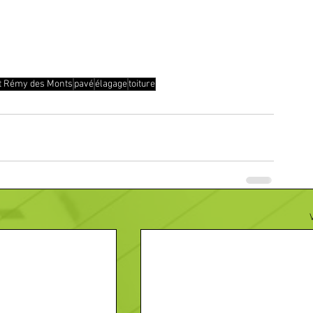
t Rémy des Monts
pavé
élagage
toiture