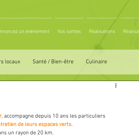
nnoncez un événement
Vos sorties
Réalisations
Réalisa
s locaux
Santé / Bien-être
Culinaire
ON 61
ZONE DE DISTRIBUTION 72
LTUREL
ESPACE NATURE
POLE SPORT
r
, accompagne depuis 10 ans les particuliers 
ntretien de leurs espaces verts
. 
 dans un rayon de 20 km.
PETITES ANNONCES