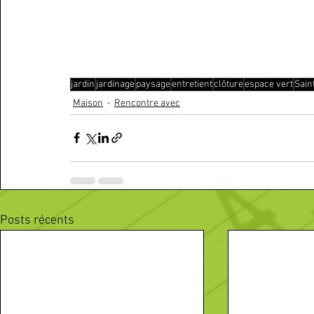
jardin
jardinage
paysage
entretient
clôture
espace vert
Sain
Maison
Rencontre avec
Posts récents