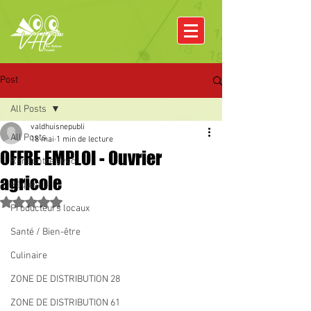
Post
All Posts
valdhuisnepubli
All Posts
18 mai
1 min de lecture
OFFRE EMPLOI - Ouvrier
Rencontre avec
agricole
Pâques
Noté NaN étoiles sur 5.
Producteurs locaux
Santé / Bien-être
Culinaire
ZONE DE DISTRIBUTION 28
ZONE DE DISTRIBUTION 61