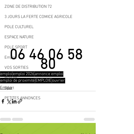
ZONE DE DISTRIBUTION 72
3 JOURS LA FERTE COMICE AGRICOLE
POLE CULTUREL
ESPACE NATURE
POLE SPORT
06 46 06 58 
Emploi
80
VOS SORTIES
emploi
emploi 2026
annonce emploi
Maison
emploi de proximité
EMPLOIE
ouvrier
Emploi
Sport
PETITES ANNONCES