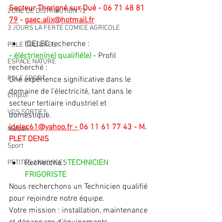
Secteur Thorigné sur Dué - 06 71 48 81 
ZONE DE DISTRIBUTION 72
79
- 
gaec.alix@hotmail.fr
3 JOURS LA FERTE COMICE AGRICOLE
IDELEC recherche :
POLE CULTUREL
- éléctrien(ne) qualifié(e)
 - Profil 
ESPACE NATURE
recherché :
POLE SPORT
Une expérience significative dans le 
domaine de l’électricité, tant dans le 
Emploi
secteur tertiaire industriel et 
VOS SORTIES
domestique.
idelec61@yahoo.fr
 - 
06 11 61 77 43 - M. 
Maison
PLET DENIS
Sport
Recherche : 
TECHNICIEN 
PETITES ANNONCES
FRIGORISTE
Nous recherchons un Technicien qualifié 
pour rejoindre notre équipe. 
Votre mission : installation, maintenance 