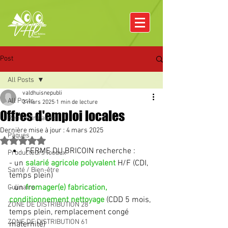
Post
All Posts
valdhuisnepubli
All Posts
3 mars 2025
1 min de lecture
Offres d'emploi locales
Rencontre avec
Dernière mise à jour :
4 mars 2025
Pâques
Noté NaN étoiles sur 5.
FERME DU BRICOIN recherche : 
Producteurs locaux
- un 
salarié agricole polyvalent
H/F (CDI, 
Santé / Bien-être
temps plein)
- un 
fromager(e) fabrication, 
Culinaire
conditionnement nettoyage
 (CDD 5 mois, 
ZONE DE DISTRIBUTION 28
temps plein, remplacement congé 
ZONE DE DISTRIBUTION 61
maternité)