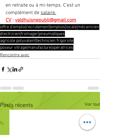
en retraite ou à mi-temps. C’est un 
complément de 
salaire.
CV
 : 
valdhuisnepubli@gmail.com
offre d'emploi
recrutement
emplois
locale
mécanicien
électricien
fromager
pneumatiques
agricole polyvalent
technicien frigorsite
poseur vitrage
manufacture
opératrices
Rencontre avec
Voir tout
Posts récents