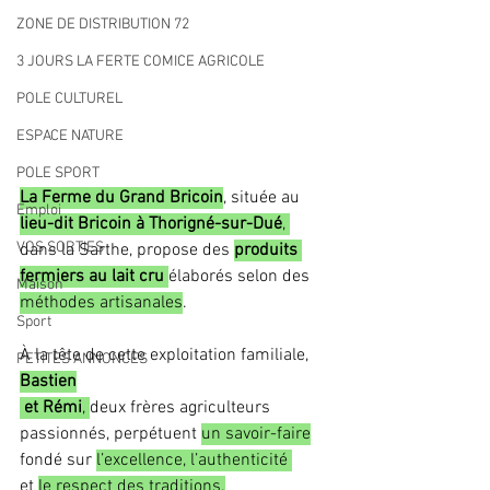
ZONE DE DISTRIBUTION 72
3 JOURS LA FERTE COMICE AGRICOLE
POLE CULTUREL
ESPACE NATURE
POLE SPORT
La Ferme du Grand Bricoin
, située au 
Emploi
lieu-dit Bricoin à Thorigné-sur-Dué
, 
VOS SORTIES
dans la Sarthe, propose des 
produits 
fermiers au lait cru
élaborés selon des 
Maison
méthodes artisanales
. 
Sport
À la tête de cette exploitation familiale, 
PETITES ANNONCES
Bastien
 et Rémi
, 
deux frères agriculteurs 
passionnés, perpétuent 
un savoir-faire
fondé sur 
l’excellence, l’authenticité 
et 
le respect des traditions.