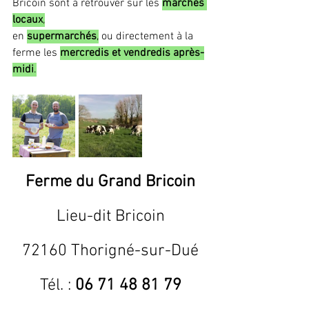
Bricoin sont à retrouver sur les 
marchés 
locaux
,
en 
supermarchés
,
 ou directement à la 
ferme les 
mercredis et vendredis après-
midi
.
Ferme du Grand Bricoin
Lieu-dit Bricoin
72160 Thorigné-sur-Dué
Tél. : 
06 71 48 81 79