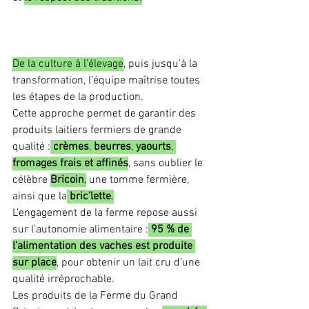
De la culture à l’élevage
, puis jusqu’à la 
transformation, l’équipe maîtrise toutes 
les étapes de la production. 
Cette approche permet de garantir des 
produits laitiers fermiers de grande 
qualité :
crèmes
, 
beurres
, 
yaourts
, 
fromages frais et affinés
, sans oublier le 
célèbre 
Bricoin
,
 une tomme fermière, 
ainsi que la
bric’lette
.
L’engagement de la ferme repose aussi 
sur l’autonomie alimentaire :
95 % de 
l’alimentation des vaches est produite 
sur place
, pour obtenir un lait cru d’une 
qualité irréprochable.
Les produits de la Ferme du Grand 