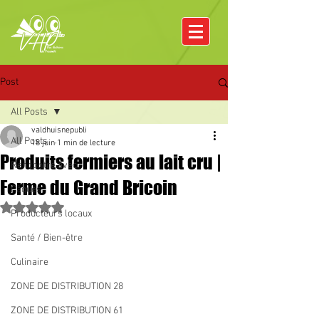
Post
All Posts
valdhuisnepubli
All Posts
18 juin
1 min de lecture
Produits fermiers au lait cru |
Rencontre avec
Ferme du Grand Bricoin
Pâques
Noté NaN étoiles sur 5.
Producteurs locaux
Santé / Bien-être
Culinaire
ZONE DE DISTRIBUTION 28
ZONE DE DISTRIBUTION 61