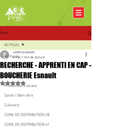
Post
All Posts
valdhuisnepubli
All Posts
4 mai
1 min de lecture
RECHERCHE - APPRENTI EN CAP -
Rencontre avec
BOUCHERIE Esnault
Pâques
Noté NaN étoiles sur 5.
Producteurs locaux
Santé / Bien-être
Culinaire
ZONE DE DISTRIBUTION 28
ZONE DE DISTRIBUTION 61