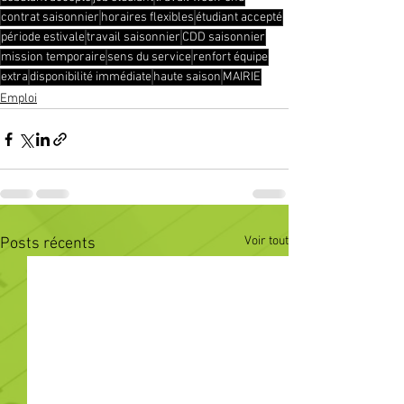
contrat saisonnier
horaires flexibles
étudiant accepté
période estivale
travail saisonnier
CDD saisonnier
mission temporaire
sens du service
renfort équipe
extra
disponibilité immédiate
haute saison
MAIRIE
Emploi
Voir tout
Posts récents