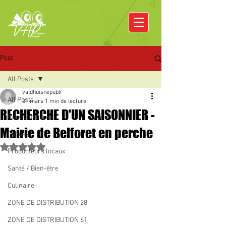
Post
All Posts
valdhuisnepubli
All Posts
31 mars
1 min de lecture
RECHERCHE D'UN SAISONNIER -
Rencontre avec
Mairie de Belforet en perche
Pâques
Noté NaN étoiles sur 5.
Producteurs locaux
Santé / Bien-être
Culinaire
ZONE DE DISTRIBUTION 28
ZONE DE DISTRIBUTION 61