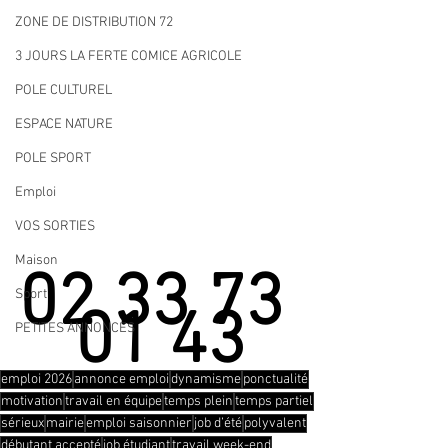
ZONE DE DISTRIBUTION 72
3 JOURS LA FERTE COMICE AGRICOLE
POLE CULTUREL
ESPACE NATURE
POLE SPORT
Emploi
VOS SORTIES
Maison
02 33 73 
Sport
01 43
PETITES ANNONCES
emploi 2026
annonce emploi
dynamisme
ponctualité
motivation
travail en équipe
temps plein
temps partiel
sérieux
mairie
emploi saisonnier
job d’été
polyvalent
débutant accepté
job étudiant
travail week-end