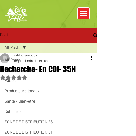
Post
All Posts
valdhuisnepubli
All Posts
15 juin
1 min de lecture
Recherche- En CDI- 35H
Rencontre avec
Noté NaN étoiles sur 5.
Pâques
Producteurs locaux
Santé / Bien-être
Culinaire
ZONE DE DISTRIBUTION 28
ZONE DE DISTRIBUTION 61